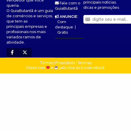
vendedor que você
principais notícias,
Fale com o
queria.
dicas e promoções
GuiaButantã
O GuiaButantã é um guia
de comércios e serviços,
ANUNCIE
:
que tem as
Com
principais empresas e
destaque
|
profissionais nos mais
Grátis
variados ramos de
atividade.
Termos
|
Privacidade
|
Sitemap
Criado com
e
pelo time do EncontraBrasil