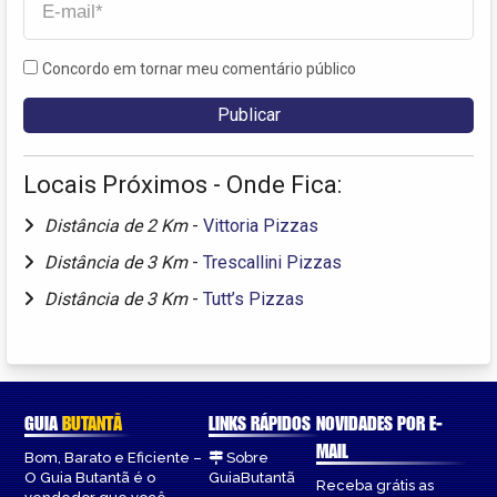
Concordo em tornar meu comentário público
Locais Próximos - Onde Fica:
Distância de 2 Km
-
Vittoria Pizzas
Distância de 3 Km
-
Trescallini Pizzas
Distância de 3 Km
-
Tutt’s Pizzas
GUIA
BUTANTÃ
LINKS RÁPIDOS
NOVIDADES POR E-
MAIL
Bom, Barato e Eficiente –
Sobre
O Guia Butantã é o
GuiaButantã
Receba grátis as