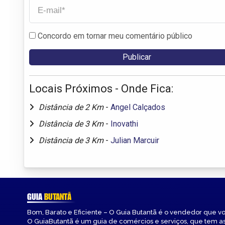
Concordo em tornar meu comentário público
Locais Próximos - Onde Fica:
Distância de 2 Km
-
Angel Calçados
Distância de 3 Km
-
Inovathi
Distância de 3 Km
-
Julian Marcuir
GUIA
BUTANTÃ
Bom, Barato e Eficiente – O Guia Butantã é o vendedor que v
O GuiaButantã é um guia de comércios e serviços, que tem a