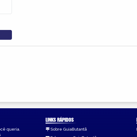
LINKS RÁPIDOS
ocê queria.
Sobre GuiaButantã
s