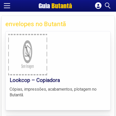
Guia
Butantã
Cadastrar empresa
Fazer login
envelopes no Butantã
Criar conta
Lookcop – Copiadora
Cópias, impressões, acabamentos, plotagem no
Butantã.