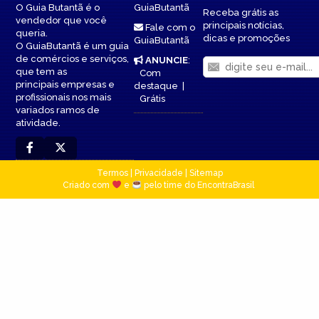
O Guia Butantã é o
GuiaButantã
Receba grátis as
vendedor que você
principais notícias,
Fale com o
queria.
dicas e promoções
GuiaButantã
O GuiaButantã é um guia
de comércios e serviços,
ANUNCIE
:
que tem as
Com
principais empresas e
destaque
|
profissionais nos mais
Grátis
variados ramos de
atividade.
Termos
|
Privacidade
|
Sitemap
Criado com
e
pelo time do EncontraBrasil