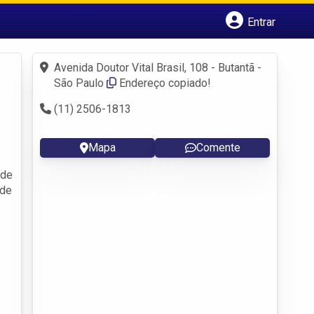
Entrar
Cadastrar empresa
Fazer login
Avenida Doutor Vital Brasil, 108 - Butantã -
Criar conta
São Paulo
Endereço copiado!
(11) 2506-1813
Mapa
Comente
 de
 de