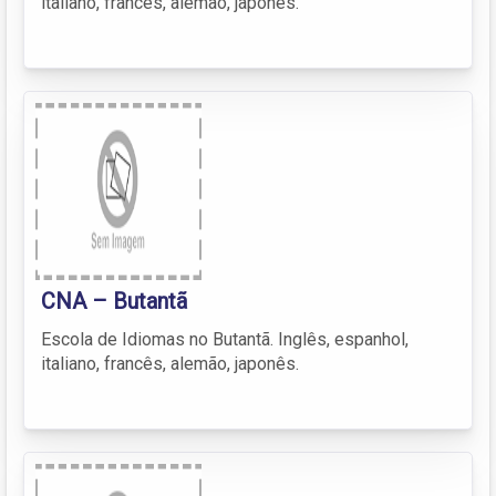
italiano, francês, alemão, japonês.
CNA – Butantã
Escola de Idiomas no Butantã. Inglês, espanhol,
italiano, francês, alemão, japonês.