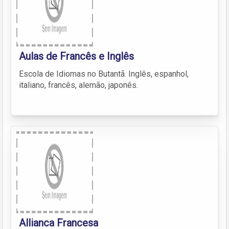
Aulas de Francês e Inglês
Escola de Idiomas no Butantã. Inglês, espanhol,
italiano, francês, alemão, japonês.
Allianca Francesa