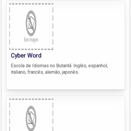
Cyber Word
Escola de Idiomas no Butantã. Inglês, espanhol,
italiano, francês, alemão, japonês.