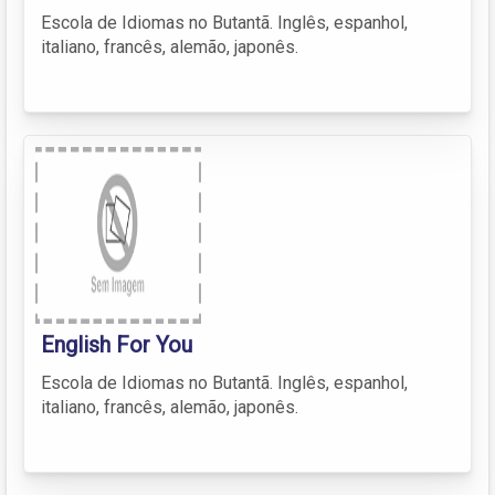
Escola de Idiomas no Butantã. Inglês, espanhol,
italiano, francês, alemão, japonês.
English For You
Escola de Idiomas no Butantã. Inglês, espanhol,
italiano, francês, alemão, japonês.