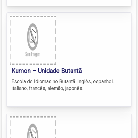
Kumon – Unidade Butantã
Escola de Idiomas no Butantã. Inglês, espanhol,
italiano, francês, alemão, japonês.