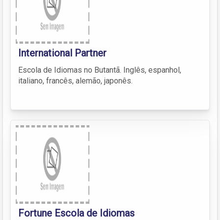
International Partner
Escola de Idiomas no Butantã. Inglês, espanhol,
italiano, francês, alemão, japonês.
Fortune Escola de Idiomas