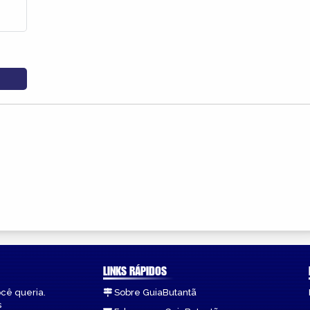
LINKS RÁPIDOS
ocê queria.
Sobre GuiaButantã
s