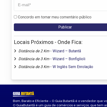
Concordo em tornar meu comentário público
Locais Próximos - Onde Fica:
Distância de 2 Km
-
Wizard – Butantã
Distância de 3 Km
-
Wizard – Bonfiglioli
Distância de 3 Km
-
W Inglês Sem Enrolação
GUIA
BUTANTÃ
Bom, Barato e Eficiente – O Guia Butantã é o vendedor que v
O GuiaButantã é um guia de comércios e serviços, que tem a