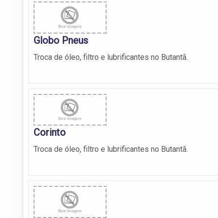
Globo Pneus
Troca de óleo, filtro e lubrificantes no Butantã.
Corinto
Troca de óleo, filtro e lubrificantes no Butantã.