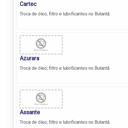
Cartec
Troca de óleo, filtro e lubrificantes no Butantã.
Azurara
Troca de óleo, filtro e lubrificantes no Butantã.
Assante
Troca de óleo, filtro e lubrificantes no Butantã.