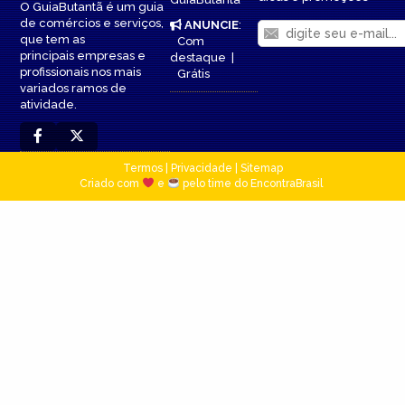
O GuiaButantã é um guia
de comércios e serviços,
ANUNCIE
:
que tem as
Com
principais empresas e
destaque
|
profissionais nos mais
Grátis
variados ramos de
atividade.
Termos
|
Privacidade
|
Sitemap
Criado com
e
pelo time do EncontraBrasil