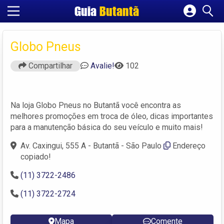
Guia
Butantã
Cadastrar empresa
Fazer login
Globo Pneus
Criar conta
Compartilhar
Avalie!
102
Na loja Globo Pneus no Butantã você encontra as
melhores promoções em troca de óleo, dicas importantes
para a manutenção básica do seu veículo e muito mais!
Av. Caxingui, 555 A - Butantã - São Paulo
Endereço
copiado!
(11) 3722-2486
(11) 3722-2724
Mapa
Comente