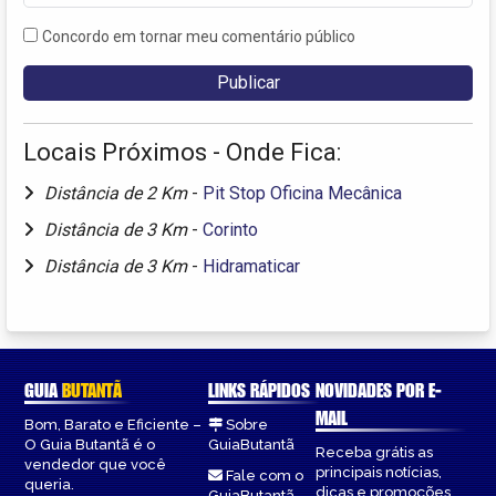
Concordo em tornar meu comentário público
Locais Próximos - Onde Fica:
Distância de 2 Km
-
Pit Stop Oficina Mecânica
Distância de 3 Km
-
Corinto
Distância de 3 Km
-
Hidramaticar
GUIA
BUTANTÃ
LINKS RÁPIDOS
NOVIDADES POR E-
MAIL
Bom, Barato e Eficiente –
Sobre
O Guia Butantã é o
GuiaButantã
Receba grátis as
vendedor que você
principais notícias,
Fale com o
queria.
dicas e promoções
GuiaButantã