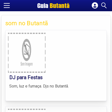
Guia
Butantã
Cadastrar empresa
Fazer login
som no Butantã
Criar conta
DJ para Festas
Som, luz e fumaça. Djs no Butantã.