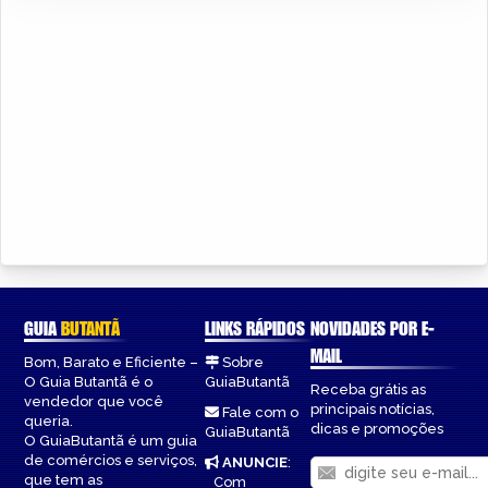
GUIA
BUTANTÃ
LINKS RÁPIDOS
NOVIDADES POR E-
MAIL
Bom, Barato e Eficiente –
Sobre
O Guia Butantã é o
GuiaButantã
Receba grátis as
vendedor que você
principais notícias,
Fale com o
queria.
dicas e promoções
GuiaButantã
O GuiaButantã é um guia
de comércios e serviços,
ANUNCIE
:
que tem as
Com