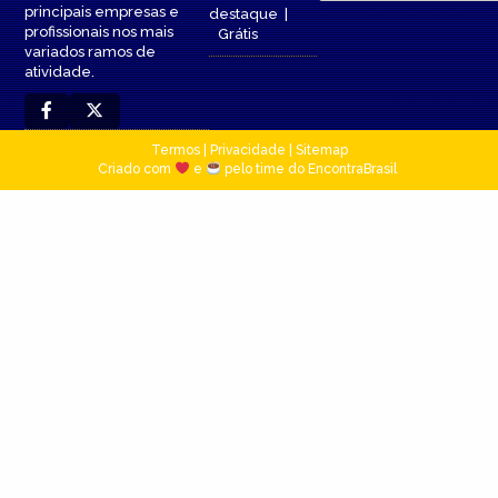
principais empresas e
destaque
|
profissionais nos mais
Grátis
variados ramos de
atividade.
Termos
|
Privacidade
|
Sitemap
Criado com
e
pelo time do EncontraBrasil