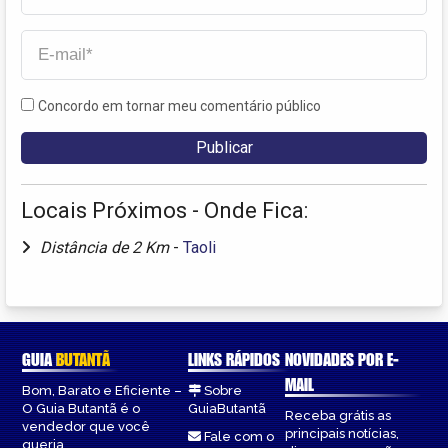
Concordo em tornar meu comentário público
Locais Próximos - Onde Fica:
Distância de 2 Km
-
Taoli
GUIA
BUTANTÃ
LINKS RÁPIDOS
NOVIDADES POR E-
MAIL
Bom, Barato e Eficiente –
Sobre
O Guia Butantã é o
GuiaButantã
Receba grátis as
vendedor que você
principais notícias,
Fale com o
queria.