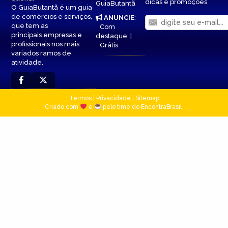
dicas e promoções
GuiaButantã
O GuiaButantã é um guia
de comércios e serviços,
ANUNCIE
:
que tem as
Com
principais empresas e
destaque
|
profissionais nos mais
Grátis
variados ramos de
atividade.
Termos
|
Privacidade
|
Sitemap
Criado com
e
pelo time do EncontraBrasil