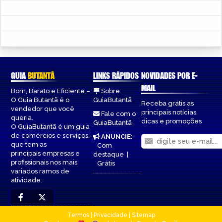
GUIA
BUTANTÃ
LINKS RÁPIDOS
NOVIDADES POR E-
MAIL
Bom, Barato e Eficiente –
Sobre
O Guia Butantã é o
GuiaButantã
Receba grátis as
vendedor que você
principais notícias,
Fale com o
queria.
dicas e promoções
GuiaButantã
O GuiaButantã é um guia
de comércios e serviços,
ANUNCIE
:
que tem as
Com
principais empresas e
destaque
|
profissionais nos mais
Grátis
variados ramos de
atividade.
Termos
|
Privacidade
|
Sitemap