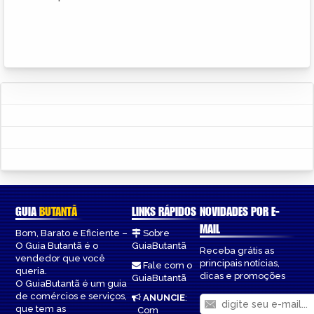
GUIA
BUTANTÃ
LINKS RÁPIDOS
NOVIDADES POR E-
MAIL
Bom, Barato e Eficiente –
Sobre
O Guia Butantã é o
GuiaButantã
Receba grátis as
vendedor que você
principais notícias,
Fale com o
queria.
dicas e promoções
GuiaButantã
O GuiaButantã é um guia
de comércios e serviços,
ANUNCIE
:
que tem as
Com