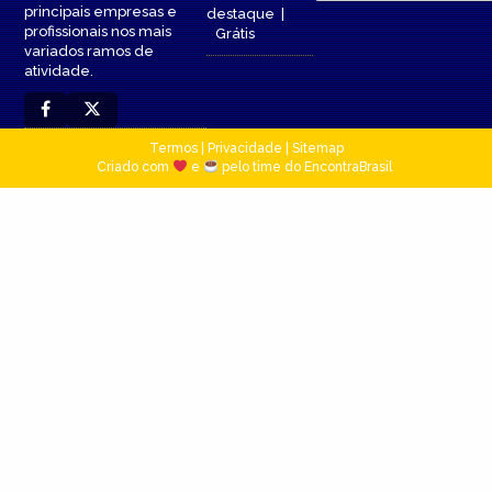
principais empresas e
destaque
|
profissionais nos mais
Grátis
variados ramos de
atividade.
Termos
|
Privacidade
|
Sitemap
Criado com
e
pelo time do EncontraBrasil