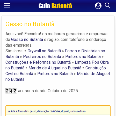
Guia
Butantã
Cadastrar empresa
Fazer login
Gesso no Butantã
Criar conta
Aqui você Encontra! os melhores gesseiros e empresas
de
Gesso no Butantã
e região, com telefone e endereço
das empresas.
Similares: »
Drywall no Butantã
»
Forros e Divisórias no
Butantã
»
Pedreiros no Butantã
»
Pintores no Butantã
»
Construções e Reformas no Butantã
»
Limpeza Pós Obra
no Butantã
»
Marido de Aluguel no Butantã
»
Construção
Civil no Butantã
»
Pintores no Butantã
»
Marido de Aluguel
no Butantã
acessos desde Outubro de 2025.