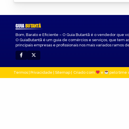
GUIA
BUTANTÃ
Bom, Barato e Eficiente – O Guia Butantã é o vendedor que v
O GuiaButantã é um guia de comércios e serviços, que tem a
principais empresas e profissionais nos mais variados ramos de
Termos
|
Privacidade
|
Sitemap
Criado com
e
pelo time 