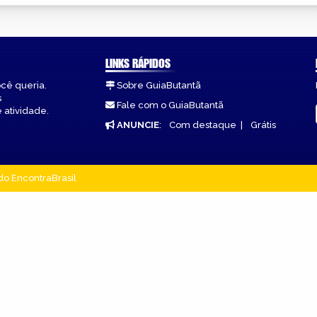
LINKS RÁPIDOS
ocê queria.
Sobre GuiaButantã
s
Fale com o GuiaButantã
 atividade.
ANUNCIE
:
Com destaque
|
Grátis
do EncontraBrasil