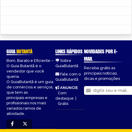
GUIA
BUTANTÃ
LINKS RÁPIDOS
NOVIDADES POR E-
MAIL
Bom, Barato e Eficiente –
Sobre
O Guia Butantã é o
GuiaButantã
Receba grátis as
vendedor que você
principais notícias,
Fale com o
queria.
dicas e promoções
GuiaButantã
O GuiaButantã é um guia
de comércios e serviços,
ANUNCIE
:
que tem as
Com
principais empresas e
destaque
|
profissionais nos mais
Grátis
variados ramos de
atividade.