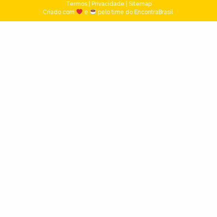
Termos
|
Privacidade
|
Sitemap
Criado com
e
pelo time do EncontraBrasil