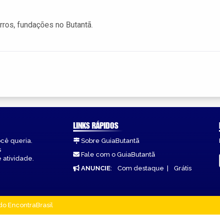
ros, fundações no Butantã.
LINKS RÁPIDOS
ocê queria.
Sobre GuiaButantã
s
Fale com o GuiaButantã
 atividade.
ANUNCIE
:
Com destaque
|
Grátis
do EncontraBrasil