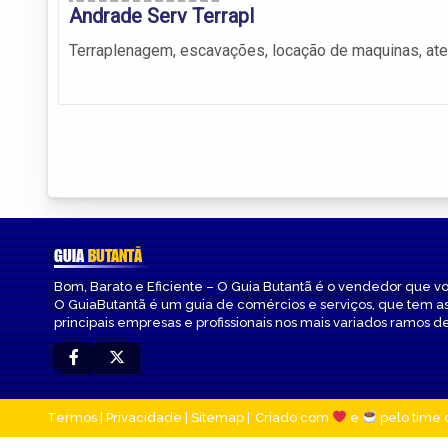
Andrade Serv Terrapl
Terraplenagem, escavações, locação de maquinas, ater
GUIA
BUTANTÃ
Bom, Barato e Eficiente – O Guia Butantã é o vendedor que v
O GuiaButantã é um guia de comércios e serviços, que tem a
principais empresas e profissionais nos mais variados ramos de
Termos
|
Privacidade
|
Sitemap
Criado com
e
pelo time 