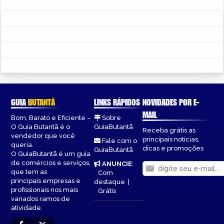
GUIA
BUTANTÃ
LINKS RÁPIDOS
NOVIDADES POR E-
MAIL
Bom, Barato e Eficiente –
Sobre
O Guia Butantã é o
GuiaButantã
Receba grátis as
vendedor que você
principais notícias,
Fale com o
queria.
dicas e promoções
GuiaButantã
O GuiaButantã é um guia
de comércios e serviços,
ANUNCIE
:
que tem as
Com
principais empresas e
destaque
|
profissionais nos mais
Grátis
variados ramos de
atividade.