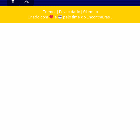
Termos
|
Privacidade
|
Sitemap
Criado com
e
pelo time do EncontraBrasil