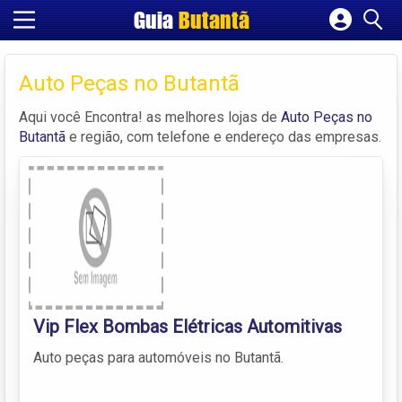
Guia
Butantã
Cadastrar empresa
Fazer login
Auto Peças no Butantã
Criar conta
Aqui você Encontra! as melhores lojas de
Auto Peças no
Butantã
e região, com telefone e endereço das empresas.
Vip Flex Bombas Elétricas Automitivas
Auto peças para automóveis no Butantã.