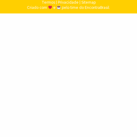
Termos
|
Privacidade
|
Sitemap
Criado com
e
pelo time do EncontraBrasil