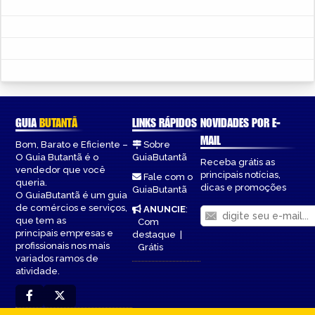
GUIA
BUTANTÃ
LINKS RÁPIDOS
NOVIDADES POR E-
MAIL
Bom, Barato e Eficiente –
Sobre
O Guia Butantã é o
GuiaButantã
Receba grátis as
vendedor que você
principais notícias,
Fale com o
queria.
dicas e promoções
GuiaButantã
O GuiaButantã é um guia
de comércios e serviços,
ANUNCIE
:
que tem as
Com
principais empresas e
destaque
|
profissionais nos mais
Grátis
variados ramos de
atividade.