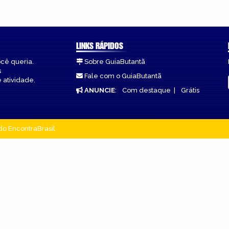
LINKS RÁPIDOS
ocê queria.
Sobre GuiaButantã
s
Fale com o GuiaButantã
 atividade.
ANUNCIE
:
Com destaque
|
Grátis
do EncontraBrasil