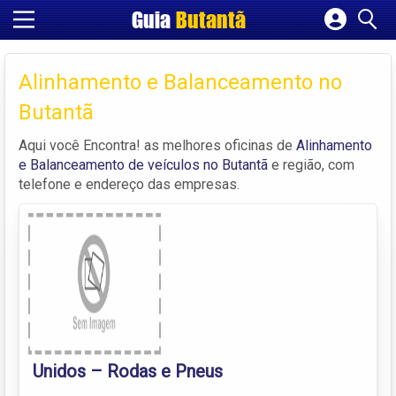
Guia
Butantã
Cadastrar empresa
Fazer login
Alinhamento e Balanceamento no
Criar conta
Butantã
Aqui você Encontra! as melhores oficinas de
Alinhamento
e Balanceamento de veículos no Butantã
e região, com
telefone e endereço das empresas.
Unidos – Rodas e Pneus