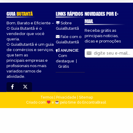
GUIA
BUTANTÃ
LINKS RÁPIDOS
NOVIDADES POR E-
MAIL
Bom, Barato e Eficiente –
Sobre
O Guia Butantã é o
GuiaButantã
Receba grátis as
vendedor que você
principais notícias,
Fale com o
queria.
dicas e promoções
GuiaButantã
O GuiaButantã é um guia
de comércios e serviços,
ANUNCIE
:
que tem as
Com
principais empresas e
destaque
|
profissionais nos mais
Grátis
variados ramos de
atividade.
Termos
|
Privacidade
|
Sitemap
Criado com
e
pelo time do EncontraBrasil