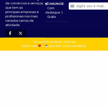
de comércios e serviços,
ANUNCIE
:
que tem as
Com
principais empresas e
destaque
|
profissionais nos mais
Grátis
variados ramos de
atividade.
Termos
|
Privacidade
|
Sitemap
Criado com
e
pelo time do EncontraBrasil