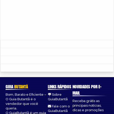
GUIA
BUTANTÃ
LINKS RÁPIDOS
NOVIDADES POR E-
MAIL
Bom, Barato e Eficiente –
Sobre
O Guia Butantã é o
GuiaButantã
Receba grátis as
vendedor que você
principais notícias,
Fale com o
queria.
dicas e promoções
GuiaButantã
O GuiaButantã é um guia