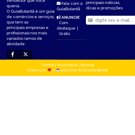
vendedor que você
principais notícias,
Fale com o
queria.
dicas e promoções
GuiaButantã
O GuiaButantã é um guia
de comércios e serviços,
ANUNCIE
:
que tem as
Com
principais empresas e
destaque
|
profissionais nos mais
Grátis
variados ramos de
atividade.
Termos
|
Privacidade
|
Sitemap
Criado com
e
pelo time do EncontraBrasil