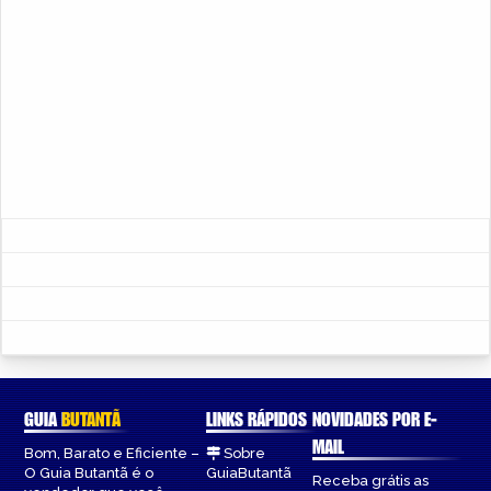
GUIA
BUTANTÃ
LINKS RÁPIDOS
NOVIDADES POR E-
MAIL
Bom, Barato e Eficiente –
Sobre
O Guia Butantã é o
GuiaButantã
Receba grátis as