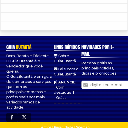
GUIA
BUTANTÃ
LINKS RÁPIDOS
NOVIDADES POR E-
MAIL
Bom, Barato e Eficiente –
Sobre
O Guia Butantã é o
GuiaButantã
Receba grátis as
vendedor que você
principais notícias,
Fale com o
queria.
dicas e promoções
GuiaButantã
O GuiaButantã é um guia
de comércios e serviços,
ANUNCIE
:
que tem as
Com
principais empresas e
destaque
|
profissionais nos mais
Grátis
variados ramos de
atividade.
Termos
|
Privacidade
|
Sitemap