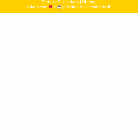
Termos
|
Privacidade
|
Sitemap
Criado com
e
pelo time do EncontraBrasil