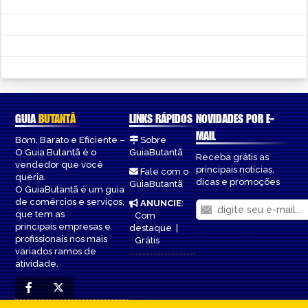
GUIA
BUTANTÃ
LINKS RÁPIDOS
NOVIDADES POR E-
MAIL
Bom, Barato e Eficiente –
Sobre
O Guia Butantã é o
GuiaButantã
Receba grátis as
vendedor que você
principais notícias,
Fale com o
queria.
dicas e promoções
GuiaButantã
O GuiaButantã é um guia
de comércios e serviços,
ANUNCIE
:
que tem as
Com
principais empresas e
destaque
|
profissionais nos mais
Grátis
variados ramos de
atividade.