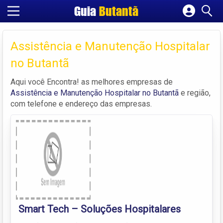
Guia
Butantã
Cadastrar empresa
Fazer login
Assistência e Manutenção Hospitalar
Criar conta
no Butantã
Aqui você Encontra! as melhores empresas de
Assistência e Manutenção Hospitalar no Butantã
e região,
com telefone e endereço das empresas.
Smart Tech – Soluções Hospitalares