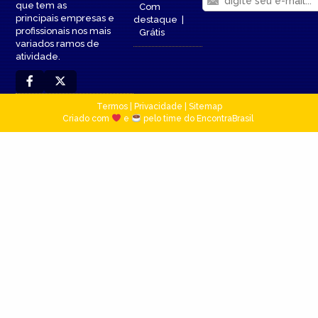
que tem as
Com
principais empresas e
destaque
|
profissionais nos mais
Grátis
variados ramos de
atividade.
Termos
|
Privacidade
|
Sitemap
Criado com
e
pelo time do EncontraBrasil