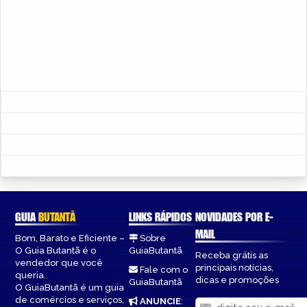
GUIA
BUTANTÃ
LINKS RÁPIDOS
NOVIDADES POR E-
MAIL
Bom, Barato e Eficiente –
Sobre
O Guia Butantã é o
GuiaButantã
Receba grátis as
vendedor que você
principais notícias,
Fale com o
queria.
dicas e promoções
GuiaButantã
O GuiaButantã é um guia
de comércios e serviços,
ANUNCIE
: