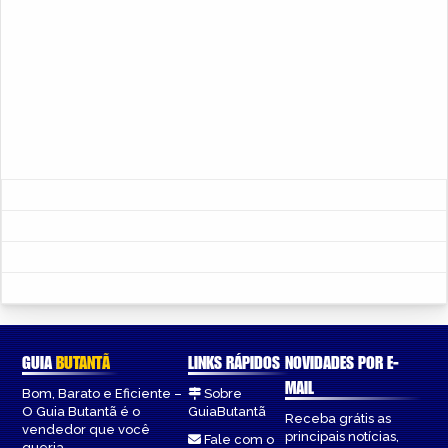
GUIA
BUTANTÃ
LINKS RÁPIDOS
NOVIDADES POR E-
MAIL
Bom, Barato e Eficiente –
Sobre
O Guia Butantã é o
GuiaButantã
Receba grátis as
vendedor que você
principais notícias,
Fale com o
queria.