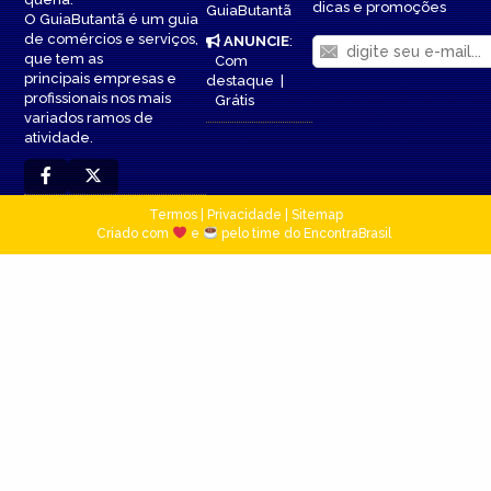
dicas e promoções
GuiaButantã
O GuiaButantã é um guia
de comércios e serviços,
ANUNCIE
:
que tem as
Com
principais empresas e
destaque
|
profissionais nos mais
Grátis
variados ramos de
atividade.
Termos
|
Privacidade
|
Sitemap
Criado com
e
pelo time do EncontraBrasil