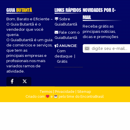
GUIA
BUTANTÃ
LINKS RÁPIDOS
NOVIDADES POR E-
MAIL
Bom, Barato e Eficiente –
Sobre
O Guia Butantã é o
GuiaButantã
Receba grátis as
vendedor que você
principais notícias,
Fale com o
queria.
dicas e promoções
GuiaButantã
O GuiaButantã é um guia
de comércios e serviços,
ANUNCIE
:
que tem as
Com
principais empresas e
destaque
|
profissionais nos mais
Grátis
variados ramos de
atividade.
Termos
|
Privacidade
|
Sitemap
Criado com
e
pelo time do EncontraBrasil