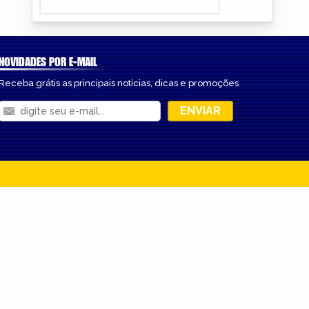
NOVIDADES POR E-MAIL
Receba grátis as principais notícias, dicas e promoções