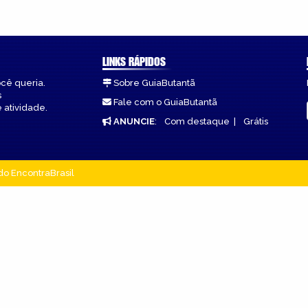
LINKS RÁPIDOS
ocê queria.
Sobre GuiaButantã
s
Fale com o GuiaButantã
 atividade.
ANUNCIE
:
Com destaque
|
Grátis
do EncontraBrasil