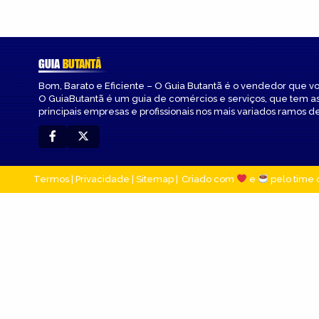
GUIA
BUTANTÃ
Bom, Barato e Eficiente – O Guia Butantã é o vendedor que v
O GuiaButantã é um guia de comércios e serviços, que tem a
principais empresas e profissionais nos mais variados ramos de
Termos
|
Privacidade
|
Sitemap
Criado com
e
pelo time 