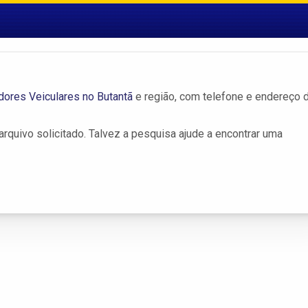
ã
ores Veiculares no Butantã
e região, com telefone e endereço 
rquivo solicitado. Talvez a pesquisa ajude a encontrar uma