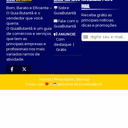
MAIL
Bom, Barato e Eficiente –
Sobre
O Guia Butantã é o
GuiaButantã
Receba grátis as
vendedor que você
principais notícias,
Fale com o
queria.
dicas e promoções
GuiaButantã
O GuiaButantã é um guia
de comércios e serviços,
ANUNCIE
:
que tem as
Com
principais empresas e
destaque
|
profissionais nos mais
Grátis
variados ramos de
atividade.
Termos
|
Privacidade
|
Sitemap
Criado com
e
pelo time do EncontraBrasil