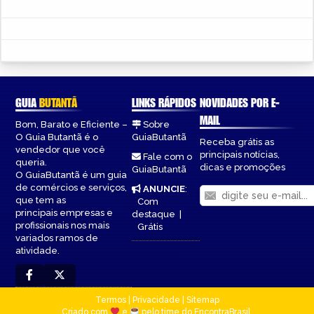
GUIA
BUTANTÃ
LINKS RÁPIDOS
NOVIDADES POR E-
MAIL
Bom, Barato e Eficiente –
Sobre
O Guia Butantã é o
GuiaButantã
Receba grátis as
vendedor que você
principais notícias,
Fale com o
queria.
dicas e promoções
GuiaButantã
O GuiaButantã é um guia
de comércios e serviços,
ANUNCIE
:
que tem as
Com
principais empresas e
destaque
|
profissionais nos mais
Grátis
variados ramos de
atividade.
Termos
|
Privacidade
|
Sitemap
Criado com
e
pelo time do EncontraBrasil