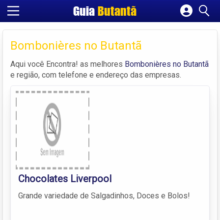
Guia
Butantã
Cadastrar empresa
Fazer login
Bombonières no Butantã
Criar conta
Aqui você Encontra! as melhores
Bombonières no Butantã
e região, com telefone e endereço das empresas.
Chocolates Liverpool
Grande variedade de Salgadinhos, Doces e Bolos!