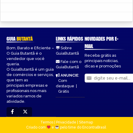
GUIA
BUTANTÃ
LINKS RÁPIDOS
NOVIDADES POR E-
MAIL
Bom, Barato e Eficiente –
Sobre
O Guia Butantã é o
GuiaButantã
Receba grátis as
vendedor que você
principais notícias,
Fale com o
queria.
dicas e promoções
GuiaButantã
O GuiaButantã é um guia
de comércios e serviços,
ANUNCIE
:
que tem as
Com
principais empresas e
destaque
|
profissionais nos mais
Grátis
variados ramos de
atividade.
Termos
|
Privacidade
|
Sitemap
Criado com
e
pelo time do EncontraBrasil