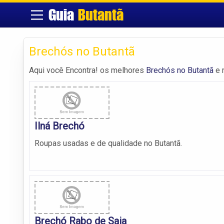
Guia
Butantã
Brechós no Butantã
Aqui você Encontra! os melhores
Brechós no Butantã
e 
Ilná Brechó
Roupas usadas e de qualidade no Butantã.
Brechó Rabo de Saia