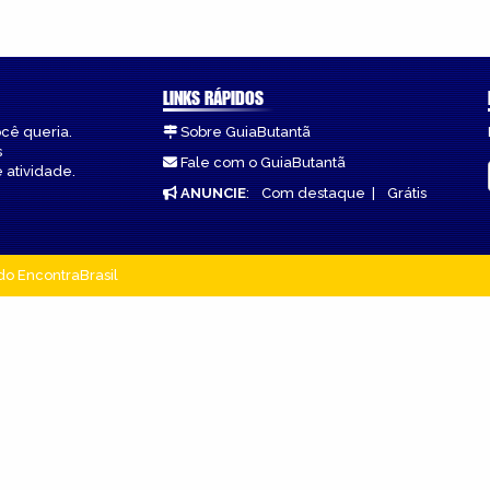
LINKS RÁPIDOS
ocê queria.
Sobre GuiaButantã
s
Fale com o GuiaButantã
 atividade.
ANUNCIE
:
Com destaque
|
Grátis
do EncontraBrasil