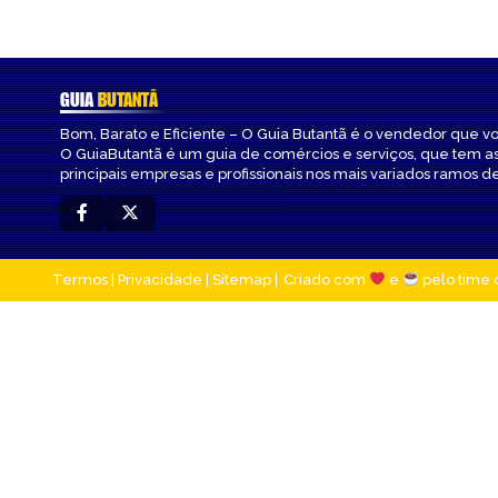
GUIA
BUTANTÃ
Bom, Barato e Eficiente – O Guia Butantã é o vendedor que v
O GuiaButantã é um guia de comércios e serviços, que tem a
principais empresas e profissionais nos mais variados ramos de
Termos
|
Privacidade
|
Sitemap
Criado com
e
pelo time 