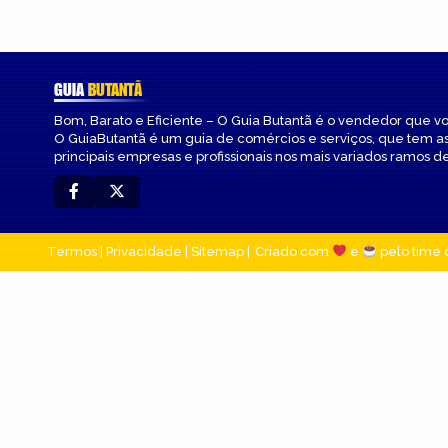
GUIA
BUTANTÃ
Bom, Barato e Eficiente – O Guia Butantã é o vendedor que v
O GuiaButantã é um guia de comércios e serviços, que tem a
principais empresas e profissionais nos mais variados ramos de
Termos
|
Privacidade
|
Sitemap
Criado com
e
pelo time 