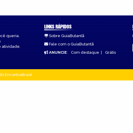
LINKS RÁPIDOS
ocê queria.
Sobre GuiaButantã
s
Fale com o GuiaButantã
 atividade.
ANUNCIE
:
Com destaque
|
Grátis
do EncontraBrasil