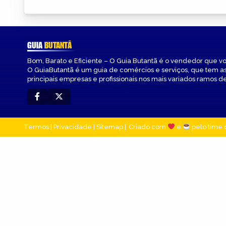
GUIA
BUTANTÃ
Bom, Barato e Eficiente – O Guia Butantã é o vendedor que v
O GuiaButantã é um guia de comércios e serviços, que tem a
principais empresas e profissionais nos mais variados ramos de
Termos
|
Privacidade
|
Sitemap
Criado com
e
pelo time 