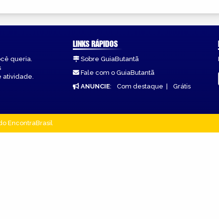
LINKS RÁPIDOS
ocê queria.
Sobre GuiaButantã
s
Fale com o GuiaButantã
 atividade.
ANUNCIE
:
Com destaque
|
Grátis
do EncontraBrasil