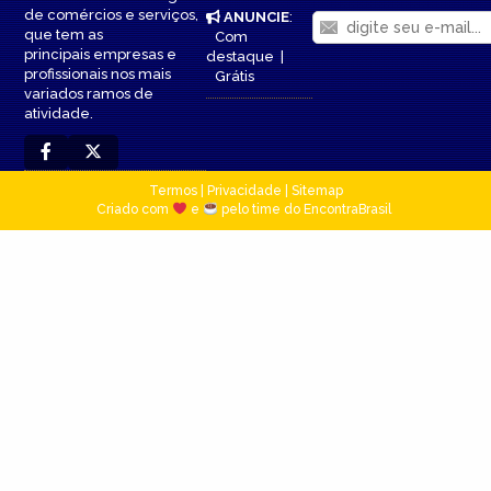
de comércios e serviços,
ANUNCIE
:
que tem as
Com
principais empresas e
destaque
|
profissionais nos mais
Grátis
variados ramos de
atividade.
Termos
|
Privacidade
|
Sitemap
Criado com
e
pelo time do EncontraBrasil