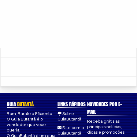
GUIA
BUTANTÃ
LINKS RÁPIDOS
NOVIDADES POR E-
MAIL
Bom, Barato e Eficiente –
Sobre
O Guia Butantã é o
GuiaButantã
Receba grátis as
vendedor que você
principais notícias,
Fale com o
queria.
dicas e promoções
GuiaButantã
O GuiaButantã é um guia