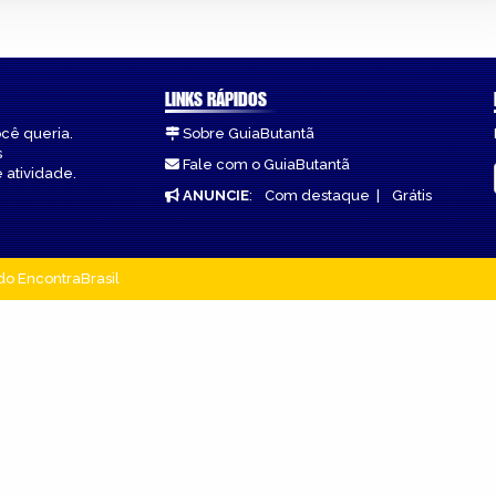
LINKS RÁPIDOS
ocê queria.
Sobre GuiaButantã
s
Fale com o GuiaButantã
 atividade.
ANUNCIE
:
Com destaque
|
Grátis
do EncontraBrasil