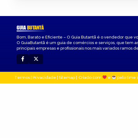
GUIA
BUTANTÃ
Bom, Barato e Eficiente – O Guia Butantã é o vendedor que v
O GuiaButantã é um guia de comércios e serviços, que tem a
principais empresas e profissionais nos mais variados ramos de
Termos
|
Privacidade
|
Sitemap
Criado com
e
pelo time 