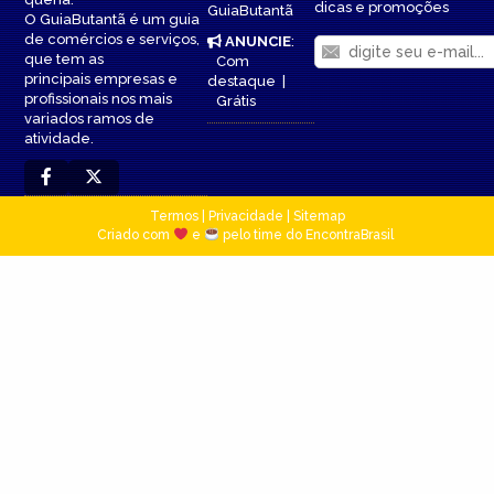
dicas e promoções
GuiaButantã
O GuiaButantã é um guia
de comércios e serviços,
ANUNCIE
:
que tem as
Com
principais empresas e
destaque
|
profissionais nos mais
Grátis
variados ramos de
atividade.
Termos
|
Privacidade
|
Sitemap
Criado com
e
pelo time do EncontraBrasil