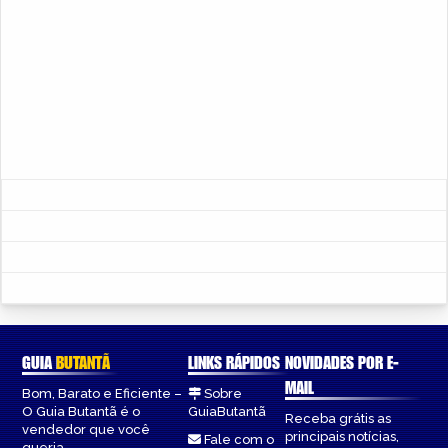
GUIA
BUTANTÃ
LINKS RÁPIDOS
NOVIDADES POR E-
MAIL
Bom, Barato e Eficiente –
Sobre
O Guia Butantã é o
GuiaButantã
Receba grátis as
vendedor que você
principais notícias,
Fale com o
queria.