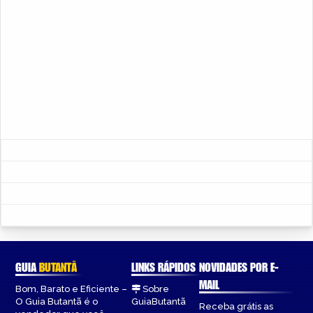
GUIA
BUTANTÃ
LINKS RÁPIDOS
NOVIDADES POR E-
MAIL
Bom, Barato e Eficiente –
Sobre
O Guia Butantã é o
GuiaButantã
Receba grátis as