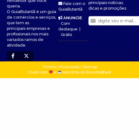
vendedor que você
principais notícias,
Fale com o
queria.
dicas e promoções
GuiaButantã
O GuiaButantã é um guia
de comércios e serviços,
ANUNCIE
:
que tem as
Com
principais empresas e
destaque
|
profissionais nos mais
Grátis
variados ramos de
atividade.
Termos
|
Privacidade
|
Sitemap
Criado com
e
pelo time do EncontraBrasil