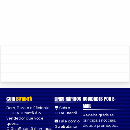
GUIA
BUTANTÃ
LINKS RÁPIDOS
NOVIDADES POR E-
MAIL
Bom, Barato e Eficiente –
Sobre
O Guia Butantã é o
GuiaButantã
Receba grátis as
vendedor que você
principais notícias,
Fale com o
queria.
dicas e promoções
GuiaButantã
O GuiaButantã é um guia