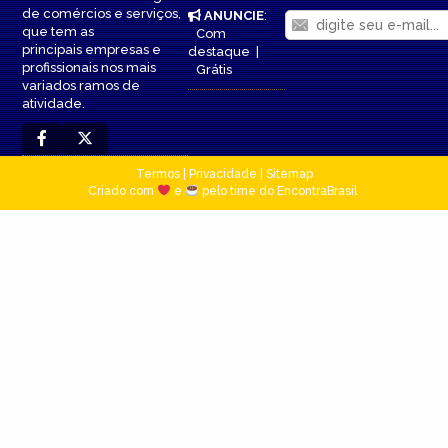
de comércios e serviços,
ANUNCIE
:
que tem as
Com
principais empresas e
destaque
|
profissionais nos mais
Grátis
variados ramos de
atividade.
Termos
|
Privacidade
|
Sitemap
Criado com
e
pelo time do EncontraBrasil