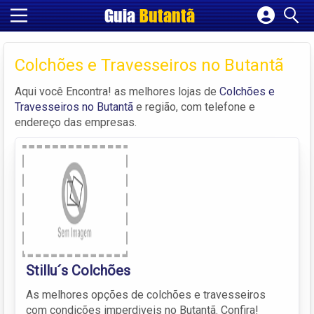
Guia
Butantã
Cadastrar empresa
Fazer login
Colchões e Travesseiros no Butantã
Criar conta
Aqui você Encontra! as melhores lojas de
Colchões e
Travesseiros no Butantã
e região, com telefone e
endereço das empresas.
Stillu´s Colchões
As melhores opções de colchões e travesseiros
com condições imperdiveis no Butantã. Confira!