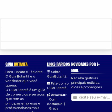
GUIA
BUTANTÃ
LINKS RÁPIDOS
NOVIDADES POR E-
MAIL
Bom, Barato e Eficiente –
Sobre
O Guia Butantã é o
GuiaButantã
Receba grátis as
vendedor que você
principais notícias,
Fale com o
queria.
dicas e promoções
GuiaButantã
O GuiaButantã é um guia
de comércios e serviços,
ANUNCIE
:
que tem as
Com
principais empresas e
destaque
|
profissionais nos mais
Grátis