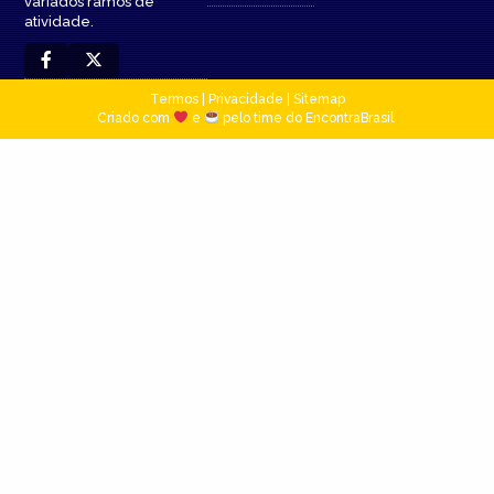
variados ramos de
atividade.
Termos
|
Privacidade
|
Sitemap
Criado com
e
pelo time do EncontraBrasil