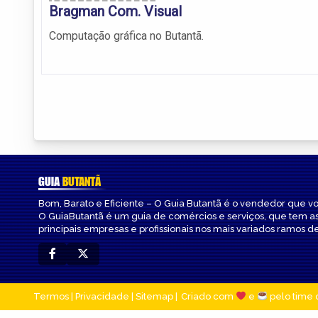
Bragman Com. Visual
Computação gráfica no Butantã.
GUIA
BUTANTÃ
Bom, Barato e Eficiente – O Guia Butantã é o vendedor que v
O GuiaButantã é um guia de comércios e serviços, que tem a
principais empresas e profissionais nos mais variados ramos de
Termos
|
Privacidade
|
Sitemap
Criado com
e
pelo time 