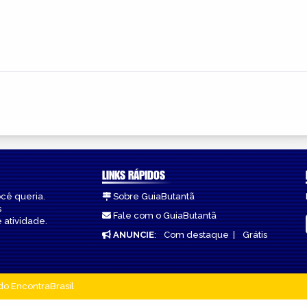
LINKS RÁPIDOS
ocê queria.
Sobre GuiaButantã
s
Fale com o GuiaButantã
 atividade.
ANUNCIE
:
Com destaque
|
Grátis
do EncontraBrasil