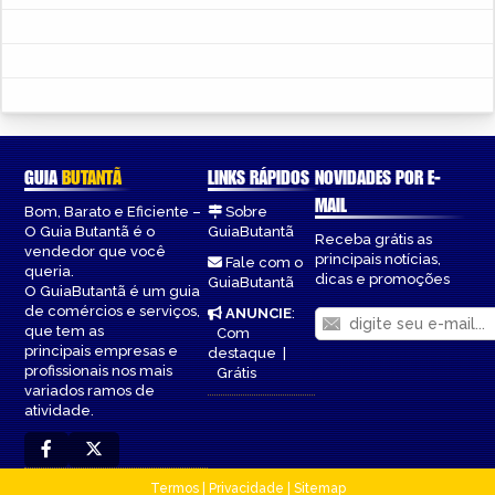
GUIA
BUTANTÃ
LINKS RÁPIDOS
NOVIDADES POR E-
MAIL
Bom, Barato e Eficiente –
Sobre
O Guia Butantã é o
GuiaButantã
Receba grátis as
vendedor que você
principais notícias,
Fale com o
queria.
dicas e promoções
GuiaButantã
O GuiaButantã é um guia
de comércios e serviços,
ANUNCIE
:
que tem as
Com
principais empresas e
destaque
|
profissionais nos mais
Grátis
variados ramos de
atividade.
Termos
|
Privacidade
|
Sitemap