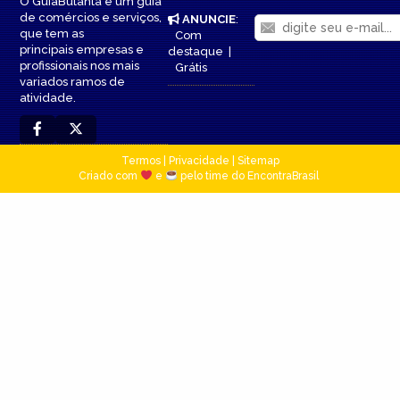
O GuiaButantã é um guia
de comércios e serviços,
ANUNCIE
:
que tem as
Com
principais empresas e
destaque
|
profissionais nos mais
Grátis
variados ramos de
atividade.
Termos
|
Privacidade
|
Sitemap
Criado com
e
pelo time do EncontraBrasil