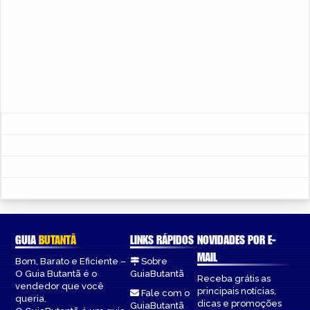
GUIA
BUTANTÃ
LINKS RÁPIDOS
NOVIDADES POR E-
MAIL
Bom, Barato e Eficiente –
Sobre
O Guia Butantã é o
GuiaButantã
Receba grátis as
vendedor que você
principais notícias,
Fale com o
queria.
dicas e promoções
GuiaButantã