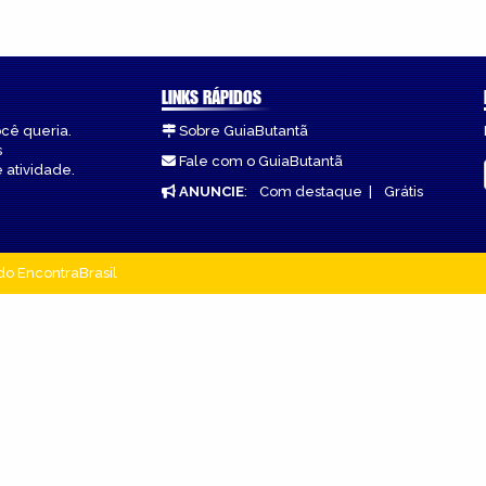
LINKS RÁPIDOS
ocê queria.
Sobre GuiaButantã
s
Fale com o GuiaButantã
 atividade.
ANUNCIE
:
Com destaque
|
Grátis
do EncontraBrasil