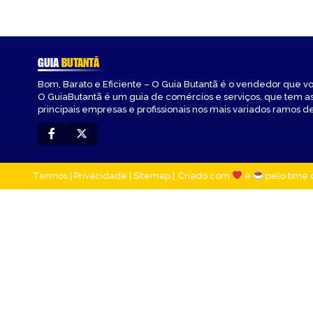
GUIA
BUTANTÃ
Bom, Barato e Eficiente – O Guia Butantã é o vendedor que v
O GuiaButantã é um guia de comércios e serviços, que tem a
principais empresas e profissionais nos mais variados ramos de
Termos
|
Privacidade
|
Sitemap
Criado com
e
pelo time 