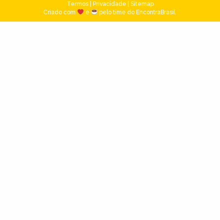
Termos
|
Privacidade
|
Sitemap
Criado com
e
pelo time do EncontraBrasil