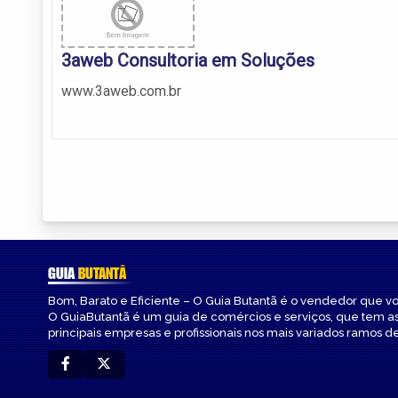
3aweb Consultoria em Soluções
www.3aweb.com.br
GUIA
BUTANTÃ
Bom, Barato e Eficiente – O Guia Butantã é o vendedor que v
O GuiaButantã é um guia de comércios e serviços, que tem a
principais empresas e profissionais nos mais variados ramos de