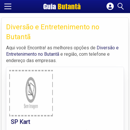
Guia
Butantã
Cadastrar empresa
Fazer login
Diversão e Entretenimento no
Criar conta
Butantã
Aqui você Encontra! as melhores opções de
Diversão e
Entretenimento no Butantã
e região, com telefone e
endereço das empresas.
SP Kart