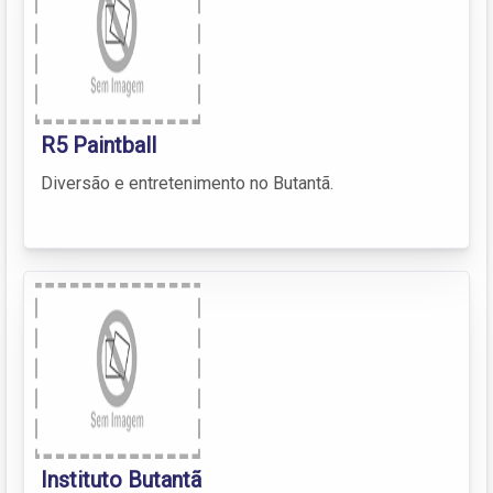
R5 Paintball
Diversão e entretenimento no Butantã.
Instituto Butantã