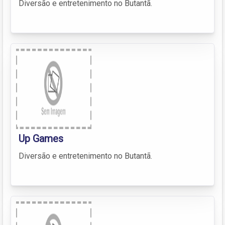
Diversão e entretenimento no Butantã.
Up Games
Diversão e entretenimento no Butantã.