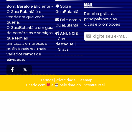
MAIL
Bom, Barato e Eficiente –
Sobre
O Guia Butantã é o
GuiaButantã
Receba grátis as
vendedor que você
principais notícias,
Fale com o
queria.
dicas e promoções
GuiaButantã
O GuiaButantã é um guia
de comércios e serviços,
ANUNCIE
:
que tem as
Com
principais empresas e
destaque
|
profissionais nos mais
Grátis
variados ramos de
atividade.
Termos
|
Privacidade
|
Sitemap
Criado com
e
pelo time do EncontraBrasil