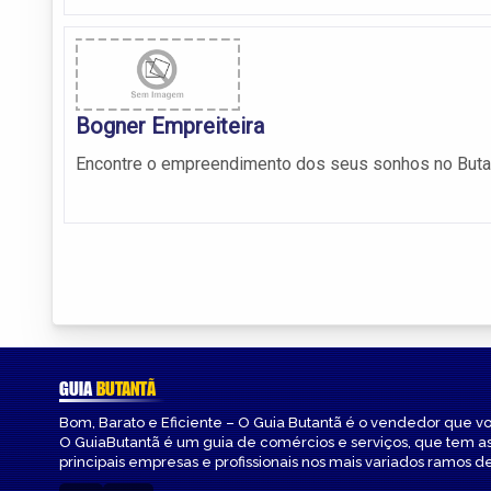
Bogner Empreiteira
Encontre o empreendimento dos seus sonhos no Buta
GUIA
BUTANTÃ
Bom, Barato e Eficiente – O Guia Butantã é o vendedor que v
O GuiaButantã é um guia de comércios e serviços, que tem a
principais empresas e profissionais nos mais variados ramos de