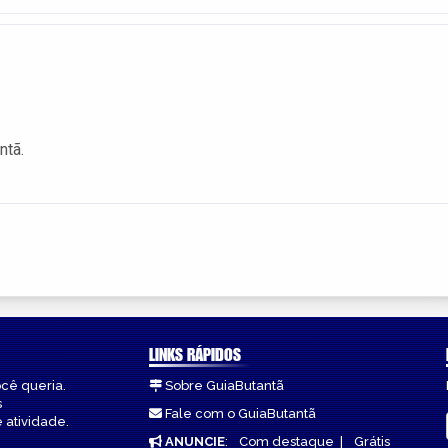
ntã.
LINKS RÁPIDOS
ocê queria.
Sobre GuiaButantã
s
Fale com o GuiaButantã
 atividade.
ANUNCIE
:
Com destaque
|
Grátis